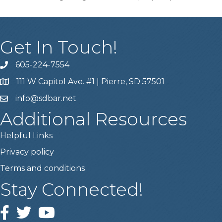
Get In Touch!
605-224-7554
111 W Capitol Ave. #1 | Pierre, SD 57501
info@sdbar.net
Additional Resources
Helpful Links
Privacy policy
Terms and conditions
Stay Connected!
Facebook
Twitter
YouTube