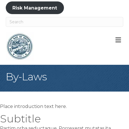
Risk Management
M
By-Laws
Place introduction text here.
Subtitle
Partim orba seductaque. Porrexerat mutatas ita